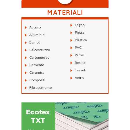
Legno
Acciaio
Pietra
Alluminio
Plastica
Bambù
PVC
Calcestruzzo
Rame
Cartongesso
Resina
Cemento
Tessuti
Ceramica
Vetro
Compositi
Fibrocemento