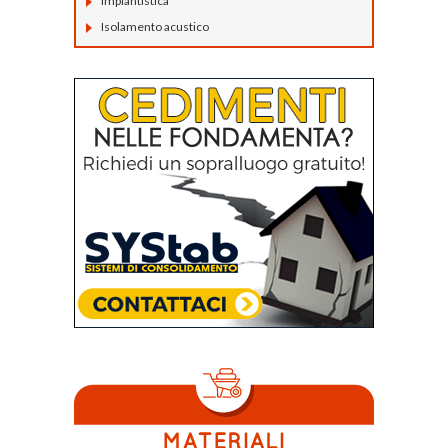
Impiantistica
Isolamento acustico