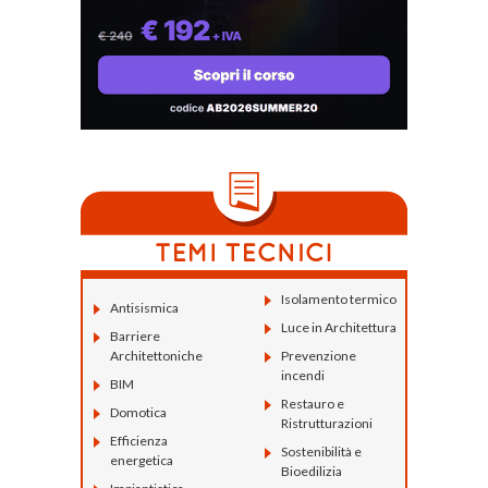
Isolamento termico
Antisismica
Luce in Architettura
Barriere
Architettoniche
Prevenzione
incendi
BIM
Restauro e
Domotica
Ristrutturazioni
Efficienza
Sostenibilità e
energetica
Bioedilizia