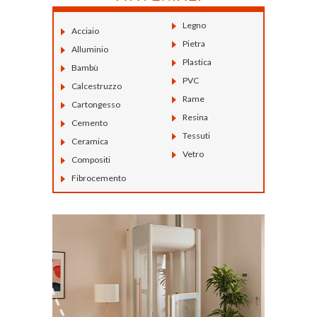
Legno
Acciaio
Pietra
Alluminio
Plastica
Bambù
PVC
Calcestruzzo
Rame
Cartongesso
Resina
Cemento
Tessuti
Ceramica
Vetro
Compositi
Fibrocemento