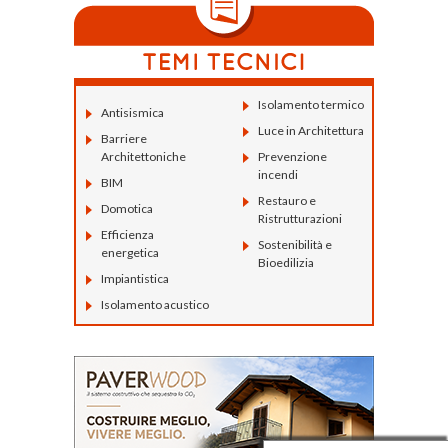
Isolamento termico
Antisismica
Luce in Architettura
Barriere
Architettoniche
Prevenzione
incendi
BIM
Restauro e
Domotica
Ristrutturazioni
Efficienza
Sostenibilità e
energetica
Bioedilizia
Impiantistica
Isolamento acustico