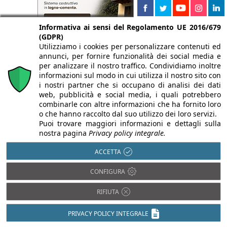
Informativa ai sensi del Regolamento UE 2016/679
(GDPR)
Utilizziamo i cookies per personalizzare contenuti ed
annunci, per fornire funzionalità dei social media e
per analizzare il nostro traffico. Condividiamo inoltre
informazioni sul modo in cui utilizza il nostro sito con
i nostri partner che si occupano di analisi dei dati
web, pubblicità e social media, i quali potrebbero
combinarle con altre informazioni che ha fornito loro
o che hanno raccolto dal suo utilizzo dei loro servizi.
Puoi trovare maggiori informazioni e dettagli sulla
nostra pagina
Privacy policy integrale.
ACCETTA
Legno
Acciaio
CONFIGURA
Pietra
Alluminio
Plastica
Bambù
RIFIUTA
PVC
Calcestruzzo
Rame
PRIVACY POLICY INTEGRALE
Cartongesso
Resina