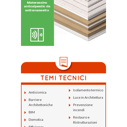
Isolamento termico
Antisismica
Luce in Architettura
Barriere
Architettoniche
Prevenzione
incendi
BIM
Restauro e
Domotica
Ristrutturazioni
Efficienza