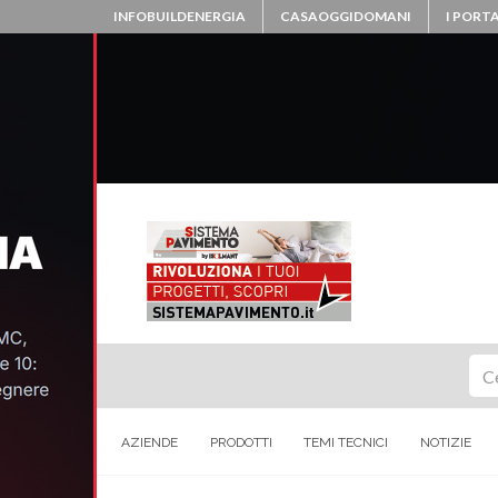
INFOBUILDENERGIA
CASAOGGIDOMANI
I PORTA
Ce
AZIENDE
PRODOTTI
TEMI TECNICI
NOTIZIE