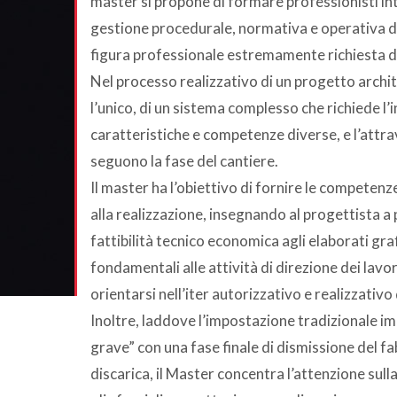
master si propone di formare professionisti inte
gestione procedurale, normativa e operativa de
figura professionale estremamente richiesta d
Nel processo realizzativo di un progetto archit
l’unico, di un sistema complesso che richiede l’
caratteristiche e competenze diverse, e l’attr
seguono la fase del cantiere.
Il master ha l’obiettivo di fornire le competen
alla realizzazione, insegnando al progettista 
fattibilità tecnico economica agli elaborati graf
fondamentali alle attività di direzione dei lavo
orientarsi nell’iter autorizzativo e realizzativo
Inoltre, laddove l’impostazione tradizionale 
grave” con una fase finale di dismissione del fa
discarica, il Master concentra l’attenzione sulla