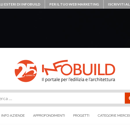
LI ESTERI DI INFOBUILD
PER IL TUO WEB MARKETING
ISCRIVITI 
rca
INFO AZIENDE
APPROFONDIMENTI
PROGETTI
CATEGORIE MERCE