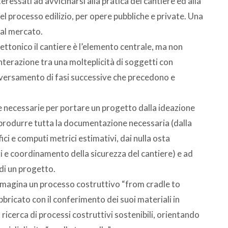
ressati ad avvicinarsi alla pratica del cantiere ed alla
l processo edilizio, per opere pubbliche e private. Una
al mercato.
ettonico il cantiere è l’elemento centrale, ma non
interazione tra una molteplicità di soggetti con
aversamento di fasi successive che precedono e
ze necessarie per portare un progetto dalla ideazione
a produrre tutta la documentazione necessaria (dalla
ici e computi metrici estimativi, dai nulla osta
ri e coordinamento della sicurezza del cantiere) e ad
 di un progetto.
immagina un processo costruttivo “from cradle to
bbricato con il conferimento dei suoi materiali in
 ricerca di processi costruttivi sostenibili, orientando