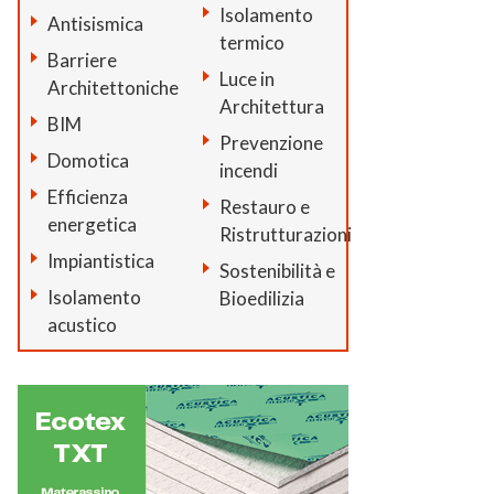
Isolamento
Antisismica
termico
Barriere
Luce in
Architettoniche
Architettura
BIM
Prevenzione
Domotica
incendi
Efficienza
Restauro e
energetica
Ristrutturazioni
Impiantistica
Sostenibilità e
Isolamento
Bioedilizia
acustico