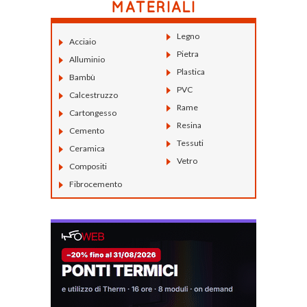
Legno
Acciaio
Pietra
Alluminio
Plastica
Bambù
PVC
Calcestruzzo
Rame
Cartongesso
Resina
Cemento
Tessuti
Ceramica
Vetro
Compositi
Fibrocemento