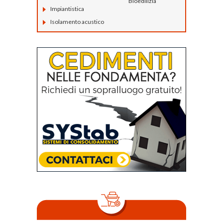
Bioedilizia
Impiantistica
Isolamento acustico