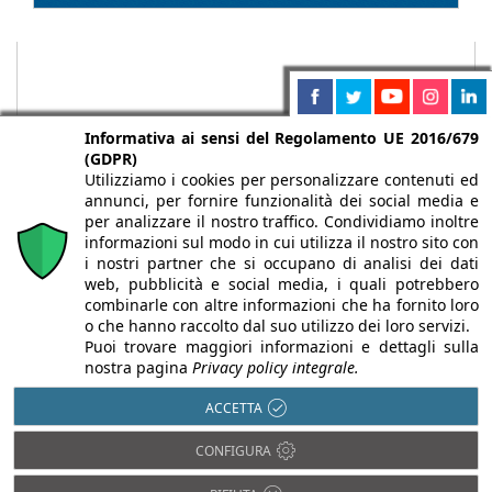
Informativa ai sensi del Regolamento UE 2016/679
(GDPR)
Utilizziamo i cookies per personalizzare contenuti ed
annunci, per fornire funzionalità dei social media e
per analizzare il nostro traffico. Condividiamo inoltre
informazioni sul modo in cui utilizza il nostro sito con
i nostri partner che si occupano di analisi dei dati
web, pubblicità e social media, i quali potrebbero
Chi siamo
Autori
Per la tua pubblicità
Iscriviti alla
combinarle con altre informazioni che ha fornito loro
newsletter
o che hanno raccolto dal suo utilizzo dei loro servizi.
Puoi trovare maggiori informazioni e dettagli sulla
nostra pagina
Privacy policy integrale.
ACCETTA
Infobuild è testata registrata presso il Tribunale di Milano al n° 63
CONFIGURA
dell’8/3/2013 - ISSN 2282-2267
© 2000-2026 Infoweb srl - P.IVA 13155920153 - Tutti i diritti