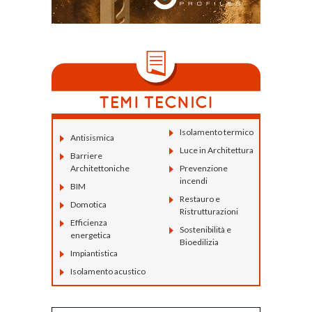
Isolamento termico
Antisismica
Luce in Architettura
Barriere
Architettoniche
Prevenzione
incendi
BIM
Restauro e
Domotica
Ristrutturazioni
Efficienza
Sostenibilità e
energetica
Bioedilizia
Impiantistica
Isolamento acustico