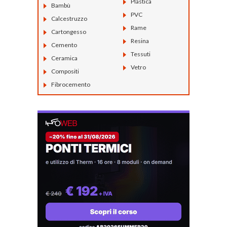
Plastica
Bambù
PVC
Calcestruzzo
Rame
Cartongesso
Resina
Cemento
Tessuti
Ceramica
Vetro
Compositi
Fibrocemento