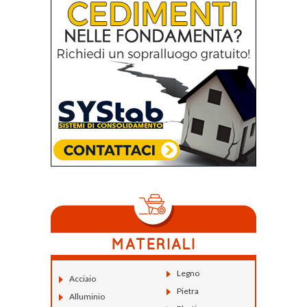
Legno
Acciaio
Pietra
Alluminio