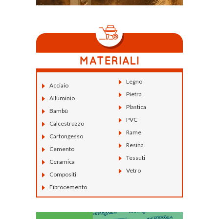
Legno
Acciaio
Pietra
Alluminio
Plastica
Bambù
PVC
Calcestruzzo
Rame
Cartongesso
Resina
Cemento
Tessuti
Ceramica
Vetro
Compositi
Fibrocemento