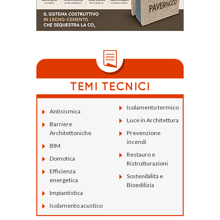
Isolamento termico
Antisismica
Luce in Architettura
Barriere
Architettoniche
Prevenzione
incendi
BIM
Restauro e
Domotica
Ristrutturazioni
Efficienza
Sostenibilità e
energetica
Bioedilizia
Impiantistica
Isolamento acustico