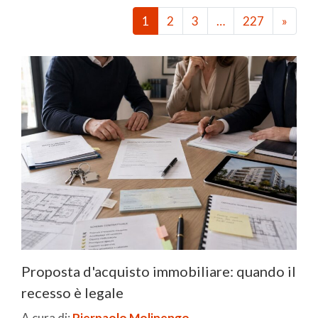
1
2
3
…
227
»
Proposta d'acquisto immobiliare: quando il
recesso è legale
A cura di:
Pierpaolo Molinengo