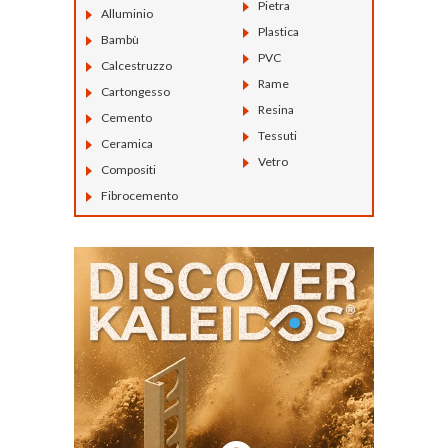
Pietra
Alluminio
Plastica
Bambù
PVC
Calcestruzzo
Rame
Cartongesso
Resina
Cemento
Tessuti
Ceramica
Vetro
Compositi
Fibrocemento