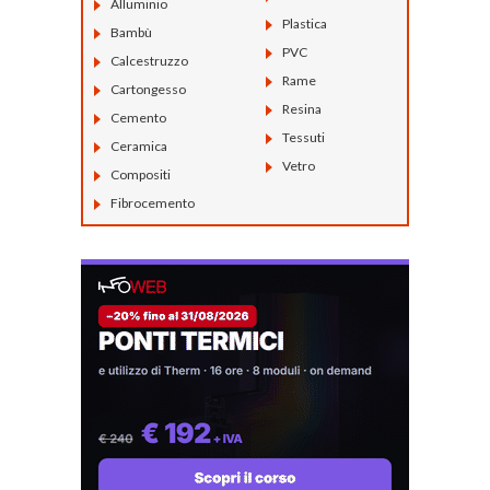
Alluminio
Plastica
Bambù
PVC
Calcestruzzo
Rame
Cartongesso
Resina
Cemento
Tessuti
Ceramica
Vetro
Compositi
Fibrocemento