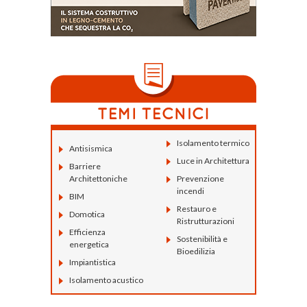
Isolamento termico
Antisismica
Luce in Architettura
Barriere
Architettoniche
Prevenzione
incendi
BIM
Restauro e
Domotica
Ristrutturazioni
Efficienza
Sostenibilità e
energetica
Bioedilizia
Impiantistica
Isolamento acustico