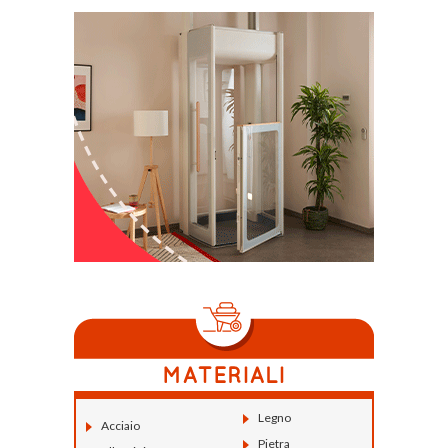
Legno
Acciaio
Pietra