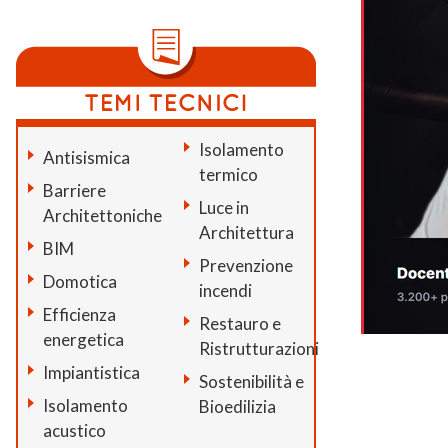
Isolamento
Antisismica
termico
Barriere
Luce in
Architettoniche
Architettura
BIM
Prevenzione
Domotica
incendi
Efficienza
Restauro e
energetica
Ristrutturazioni
Impiantistica
Sostenibilità e
Isolamento
Bioedilizia
acustico