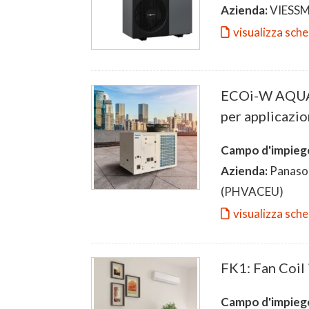
Azienda:
VIESS
visualizza sch
ECOi-W AQUA-
per applicazi
Campo d'impieg
Azienda:
Panason
(PHVACEU)
visualizza sch
FK1: Fan Coil
Campo d'impieg