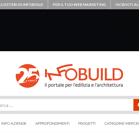
LI ESTERI DI INFOBUILD
PER IL TUO WEB MARKETING
ISCRIVITI 
rca
INFO AZIENDE
APPROFONDIMENTI
PROGETTI
CATEGORIE MERCE