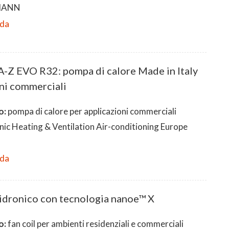
MANN
eda
Z EVO R32: pompa di calore Made in Italy
oni commerciali
o:
pompa di calore per applicazioni commerciali
ic Heating & Ventilation Air-conditioning Europe
eda
 idronico con tecnologia nanoe™ X
o:
fan coil per ambienti residenziali e commerciali