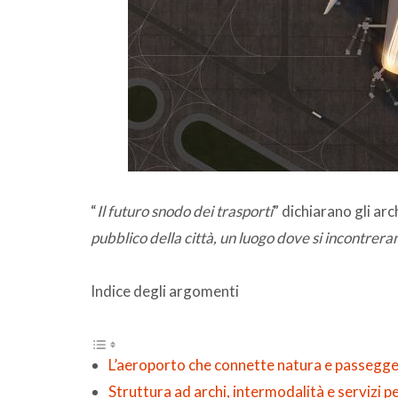
“
Il futuro snodo dei trasporti
” dichiarano gli arch
pubblico della città, un luogo dove si incontrera
Indice degli argomenti
L’aeroporto che connette natura e passegge
Struttura ad archi, intermodalità e servizi p