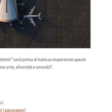
itetti “
sarà prima di tutto un importante spazio
nno arte, diversità e umanità
”.
ri
er i passeggeri