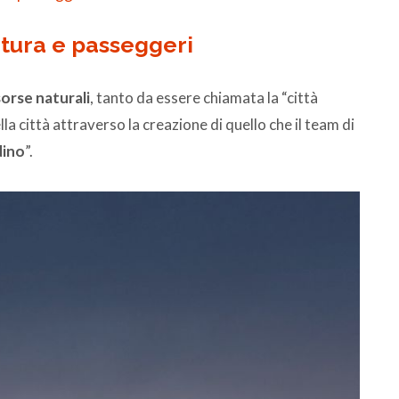
tura e passeggeri
sorse naturali
, tanto da essere chiamata la “città
ella città attraverso la creazione di quello che il team di
dino
”.