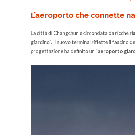
L’aeroporto che connette na
La città di Changchun è circondata da ricche
ri
giardino”. Il nuovo terminal riflette il fascino d
progettazione ha definito un “
aeroporto giar