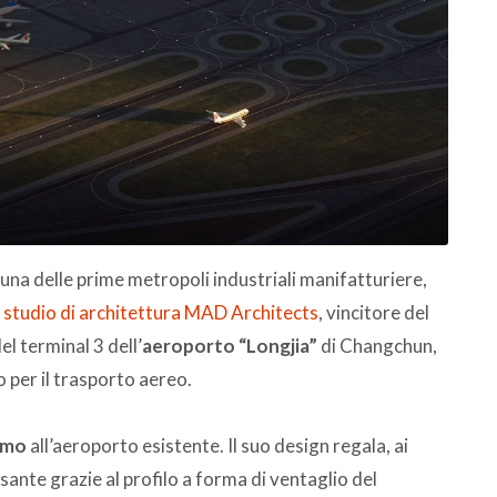
, è una delle prime metropoli industriali manifatturiere,
o
studio di architettura MAD Architects
, vincitore del
l terminal 3 dell’
aeroporto
“Longjia”
di Changchun,
 per il trasporto aereo.
omo
all’aeroporto esistente. Il suo design regala, ai
ssante grazie al profilo a forma di ventaglio del