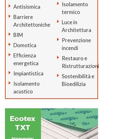
Isolamento
Antisismica
termico
Barriere
Luce in
Architettoniche
Architettura
BIM
Prevenzione
Domotica
incendi
Efficienza
Restauro e
energetica
Ristrutturazioni
Impiantistica
Sostenibilità e
Isolamento
Bioedilizia
acustico