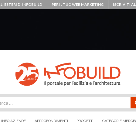
LI ESTERI DI INFOBUILD
PER IL TUO WEB MARKETING
ISCRIVITI 
rca
INFO AZIENDE
APPROFONDIMENTI
PROGETTI
CATEGORIE MERCE