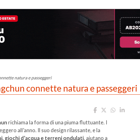
nnette natura e passeggeri
ngchun connette natura e passeggeri
hun
richiama la forma di una piuma fluttuante. I
ggero all’anno. Il suo design rilassante, e la
ni, giochi d’acqua e terreni ondulati
, aiutano a