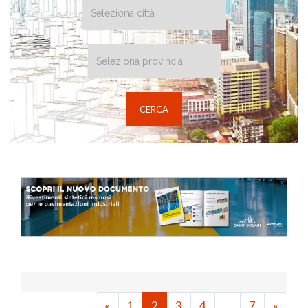
«
1
2
3
4
…
7
»