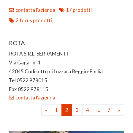
contatta l'azienda
17 prodotti
2 focus prodotti
ROTA
ROTA S.R.L. SERRAMENTI
Via Gagarin, 4
42045 Codisotto di Luzzara Reggio-Emilia
Tel 0522 978015
Fax 0522 978115
contatta l'azienda
«
1
2
3
4
…
7
»