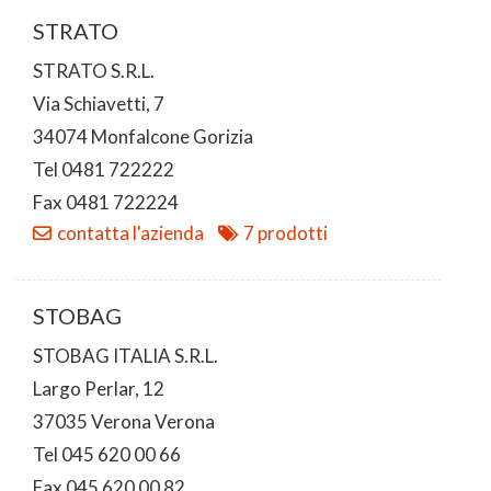
STRATO
STRATO S.R.L.
Via Schiavetti, 7
34074 Monfalcone Gorizia
Tel 0481 722222
Fax 0481 722224
contatta l'azienda
7 prodotti
STOBAG
STOBAG ITALIA S.R.L.
Largo Perlar, 12
37035 Verona Verona
Tel 045 620 00 66
Fax 045 620 00 82