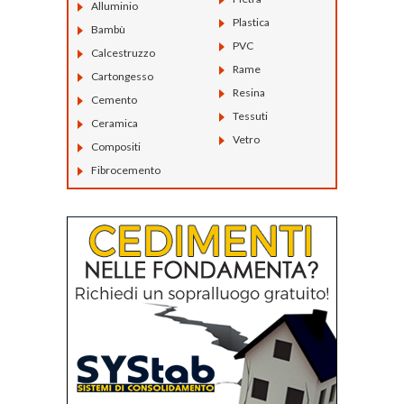
Alluminio
Plastica
Bambù
PVC
Calcestruzzo
Rame
Cartongesso
Resina
Cemento
Tessuti
Ceramica
Vetro
Compositi
Fibrocemento