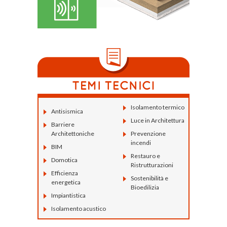
Isolamento termico
Antisismica
Luce in Architettura
Barriere
Architettoniche
Prevenzione
incendi
BIM
Restauro e
Domotica
Ristrutturazioni
Efficienza
Sostenibilità e
energetica
Bioedilizia
Impiantistica
Isolamento acustico