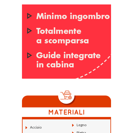
Legno
Acciaio
Pietra