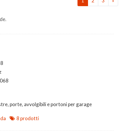
1
2
3
»
de.
88
z
 068
tre, porte, avvolgibili e portoni per garage
nda
8 prodotti