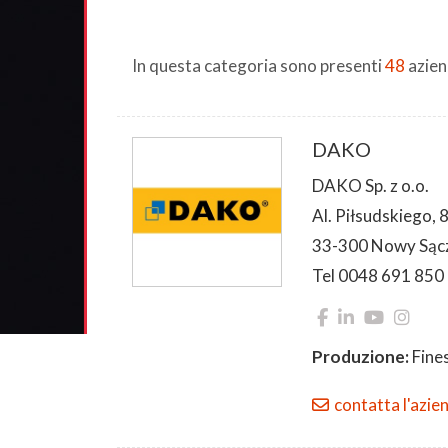
In questa categoria sono presenti
48
azien
DAKO
DAKO Sp. z o.o.
Al. Piłsudskiego, 
33-300 Nowy Sąc
Tel 0048 691 850
Produzione:
Fines
contatta l'azie