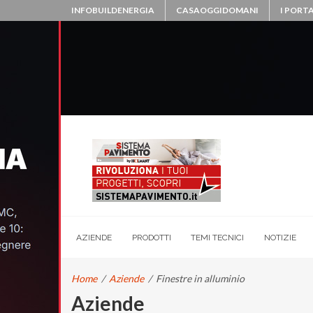
INFOBUILDENERGIA
CASAOGGIDOMANI
I PORTA
AZIENDE
PRODOTTI
TEMI TECNICI
NOTIZIE
Home
/
Aziende
/
Finestre in alluminio
Aziende