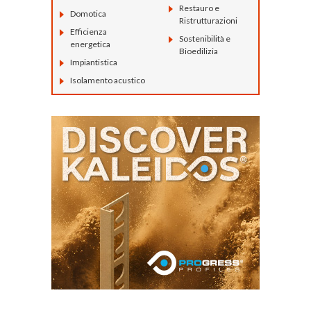
Restauro e
Domotica
Ristrutturazioni
Efficienza
Sostenibilità e
energetica
Bioedilizia
Impiantistica
Isolamento acustico