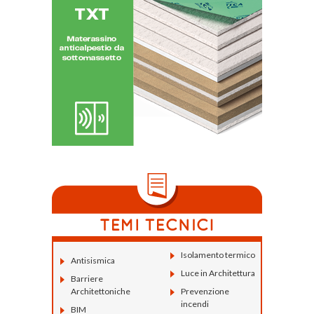
Isolamento termico
Antisismica
Luce in Architettura
Barriere
Architettoniche
Prevenzione
incendi
BIM