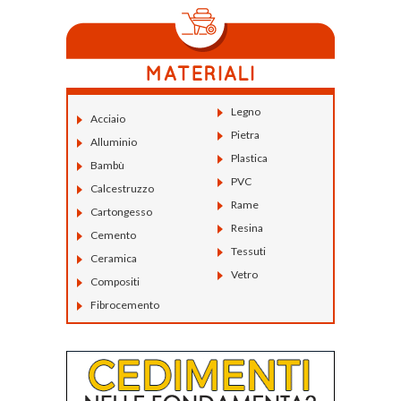
Legno
Acciaio
Pietra
Alluminio
Plastica
Bambù
PVC
Calcestruzzo
Rame
Cartongesso
Resina
Cemento
Tessuti
Ceramica
Vetro
Compositi
Fibrocemento