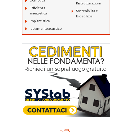
Domotica
Ristrutturazioni
Efficienza
Sostenibilità e
energetica
Bioedilizia
Impiantistica
Isolamento acustico