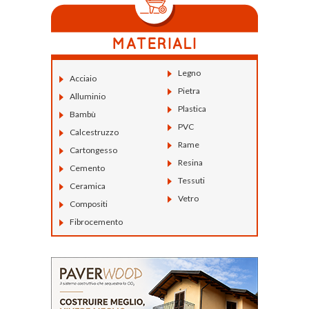
Legno
Acciaio
Pietra
Alluminio
Plastica
Bambù
PVC
Calcestruzzo
Rame
Cartongesso
Resina
Cemento
Tessuti
Ceramica
Vetro
Compositi
Fibrocemento