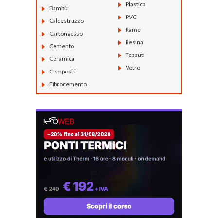
Plastica
Bambù
PVC
Calcestruzzo
Rame
Cartongesso
Resina
Cemento
Tessuti
Ceramica
Vetro
Compositi
Fibrocemento