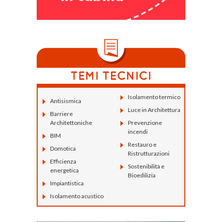
Isolamento termico
Antisismica
Luce in Architettura
Barriere
Architettoniche
Prevenzione
incendi
BIM
Restauro e
Domotica
Ristrutturazioni
Efficienza
Sostenibilità e
energetica
Bioedilizia
Impiantistica
Isolamento acustico