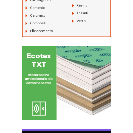
Resina
Cemento
Tessuti
Ceramica
Vetro
Compositi
Fibrocemento