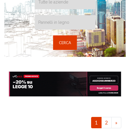
1
2
»