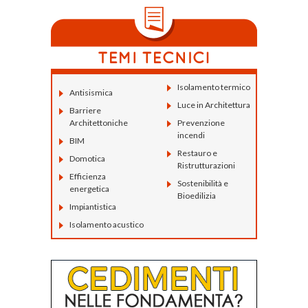
Isolamento termico
Antisismica
Luce in Architettura
Barriere
Architettoniche
Prevenzione
incendi
BIM
Restauro e
Domotica
Ristrutturazioni
Efficienza
Sostenibilità e
energetica
Bioedilizia
Impiantistica
Isolamento acustico