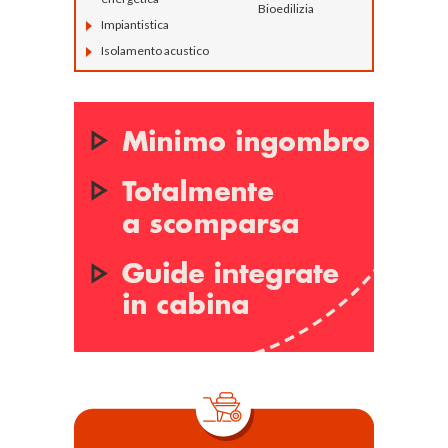
Bioedilizia
Impiantistica
Isolamento acustico