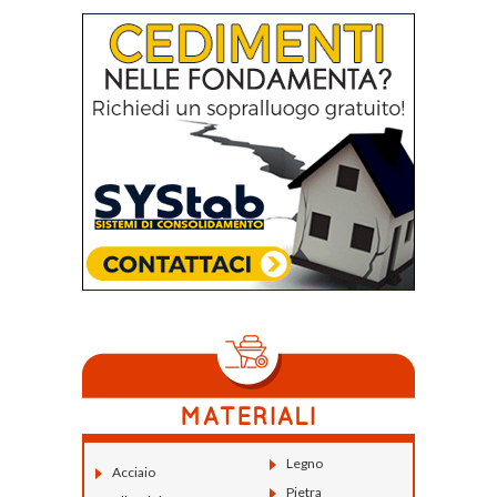
Legno
Acciaio
Pietra