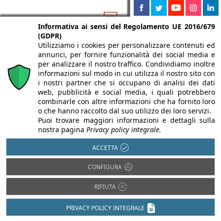
Informativa ai sensi del Regolamento UE 2016/679
(GDPR)
Utilizziamo i cookies per personalizzare contenuti ed
annunci, per fornire funzionalità dei social media e
per analizzare il nostro traffico. Condividiamo inoltre
Isolamento termico
informazioni sul modo in cui utilizza il nostro sito con
Antisismica
i nostri partner che si occupano di analisi dei dati
Luce in Architettura
Barriere
web, pubblicità e social media, i quali potrebbero
Architettoniche
Prevenzione
combinarle con altre informazioni che ha fornito loro
incendi
BIM
o che hanno raccolto dal suo utilizzo dei loro servizi.
Restauro e
Puoi trovare maggiori informazioni e dettagli sulla
Domotica
Ristrutturazioni
nostra pagina
Privacy policy integrale.
Efficienza
Sostenibilità e
energetica
ACCETTA
Bioedilizia
Impiantistica
CONFIGURA
Isolamento acustico
RIFIUTA
PRIVACY POLICY INTEGRALE