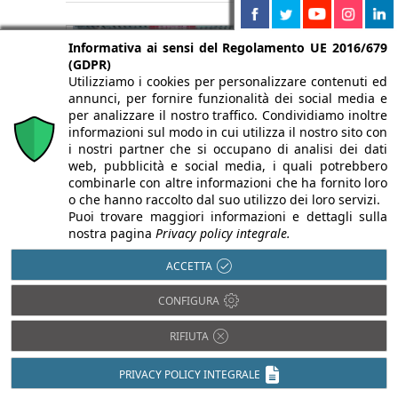
Informativa ai sensi del Regolamento UE 2016/679
(GDPR)
Utilizziamo i cookies per personalizzare contenuti ed
annunci, per fornire funzionalità dei social media e
per analizzare il nostro traffico. Condividiamo inoltre
informazioni sul modo in cui utilizza il nostro sito con
i nostri partner che si occupano di analisi dei dati
web, pubblicità e social media, i quali potrebbero
combinarle con altre informazioni che ha fornito loro
o che hanno raccolto dal suo utilizzo dei loro servizi.
Puoi trovare maggiori informazioni e dettagli sulla
CBD Guangzhou 2026 rafforza la
nostra pagina
Privacy policy integrale.
dimensione internazionale con un
+33,4% di visitatori esteri
ACCETTA
3 Agosto 2026
CONFIGURA
CBD Guangzhou guarda sempre più oltre i
confini nazionali, spinto dalla ricerca di fornitori
RIFIUTA
qualificati e dall'apertura verso nuovi sbocchi
commerciali.
PRIVACY POLICY INTEGRALE