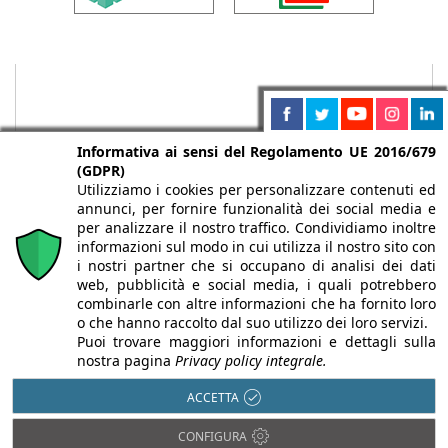
Informativa ai sensi del Regolamento UE 2016/679
(GDPR)
Utilizziamo i cookies per personalizzare contenuti ed
annunci, per fornire funzionalità dei social media e
per analizzare il nostro traffico. Condividiamo inoltre
informazioni sul modo in cui utilizza il nostro sito con
i nostri partner che si occupano di analisi dei dati
web, pubblicità e social media, i quali potrebbero
Chi siamo
Autori
Per la tua pubblicità
Iscriviti alla
combinarle con altre informazioni che ha fornito loro
newsletter
o che hanno raccolto dal suo utilizzo dei loro servizi.
Puoi trovare maggiori informazioni e dettagli sulla
nostra pagina
Privacy policy integrale.
ACCETTA
Infobuild è testata registrata presso il Tribunale di Milano al n° 63
CONFIGURA
dell’8/3/2013 - ISSN 2282-2267