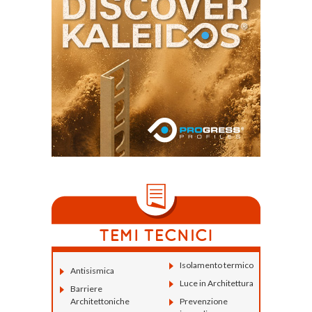
Isolamento termico
Antisismica
Luce in Architettura
Barriere
Architettoniche
Prevenzione