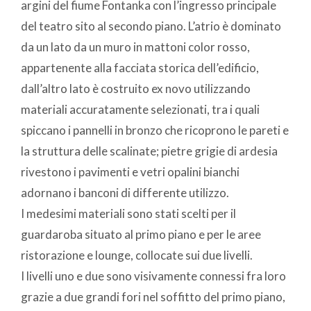
argini del fiume Fontanka con l’ingresso principale
del teatro sito al secondo piano. L’atrio è dominato
da un lato da un muro in mattoni color rosso,
appartenente alla facciata storica dell’edificio,
dall’altro lato è costruito ex novo utilizzando
materiali accuratamente selezionati, tra i quali
spiccano i pannelli in bronzo che ricoprono le pareti e
la struttura delle scalinate; pietre grigie di ardesia
rivestono i pavimenti e vetri opalini bianchi
adornano i banconi di differente utilizzo.
I medesimi materiali sono stati scelti per il
guardaroba situato al primo piano e per le aree
ristorazione e lounge, collocate sui due livelli.
I livelli uno e due sono visivamente connessi fra loro
grazie a due grandi fori nel soffitto del primo piano,