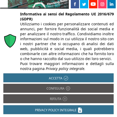
Informativa ai sensi del Regolamento UE 2016/679
(GDPR)
Utilizziamo i cookies per personalizzare contenuti ed
annunci, per fornire funzionalità dei social media e
per analizzare il nostro traffico. Condividiamo inoltre
informazioni sul modo in cui utilizza il nostro sito con
i nostri partner che si occupano di analisi dei dati
25/05/2026
web, pubblicità e social media, i quali potrebbero
combinarle con altre informazioni che ha fornito loro
REbuild 2026, Housing Remix: piano casa
o che hanno raccolto dal suo utilizzo dei loro servizi.
europeo, finanza, produzione ed edilizia
Puoi trovare maggiori informazioni e dettagli sulla
nostra pagina
Privacy policy integrale.
off-site per un abitare sostenibile
ACCETTA
A cura di:
Raffaella Capritti
Housing Remix a REbuild 2026: Ezio Micelli sul piano
CONFIGURA
casa europeo tra finanza mista, regolazione
RIFIUTA
urbanistica ...
PRIVACY POLICY INTEGRALE