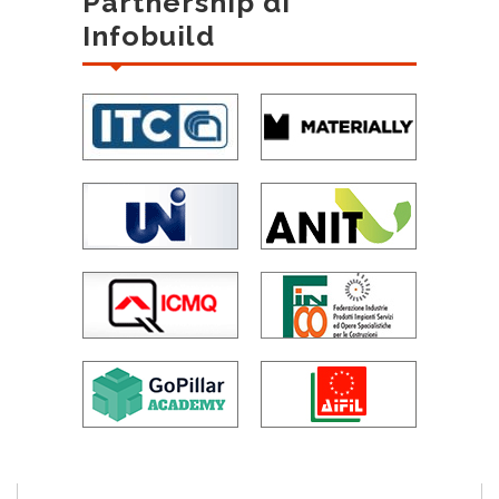
Partnership di
Infobuild