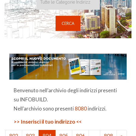
Benvenuto nell'archivio degli indirizzi presenti
su INFOBUILD.
Nell'archivio sono presenti
8080
indirizzi.
>> Inserisci il tuo indirizzo <<
…
802
803
804
805
806
…
808
»