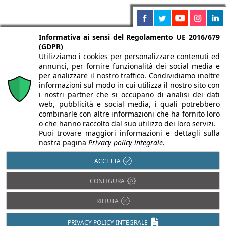
Informativa ai sensi del Regolamento UE 2016/679
(GDPR)
Utilizziamo i cookies per personalizzare contenuti ed
annunci, per fornire funzionalità dei social media e
per analizzare il nostro traffico. Condividiamo inoltre
informazioni sul modo in cui utilizza il nostro sito con
i nostri partner che si occupano di analisi dei dati
web, pubblicità e social media, i quali potrebbero
Chi siamo
Autori
Per la tua pubblicità
Iscriviti alla
combinarle con altre informazioni che ha fornito loro
newsletter
o che hanno raccolto dal suo utilizzo dei loro servizi.
Puoi trovare maggiori informazioni e dettagli sulla
nostra pagina
Privacy policy integrale.
ACCETTA
Infobuild è testata registrata presso il Tribunale di Milano al n° 63
CONFIGURA
dell’8/3/2013 - ISSN 2282-2267
© 2000-2026 Infoweb srl - P.IVA 13155920153 - Tutti i diritti
RIFIUTA
riservati |
Privacy
PRIVACY POLICY INTEGRALE