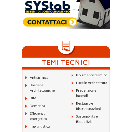
Isolamento termico
Antisismica
Luce in Architettura
Barriere
Architettoniche
Prevenzione
incendi
BIM
Restauro e
Domotica
Ristrutturazioni
Efficienza
Sostenibilità e
energetica
Bioedilizia
Impiantistica