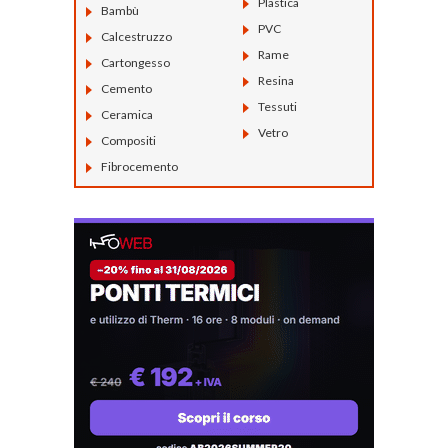
Plastica
Bambù
PVC
Calcestruzzo
Rame
Cartongesso
Resina
Cemento
Tessuti
Ceramica
Vetro
Compositi
Fibrocemento