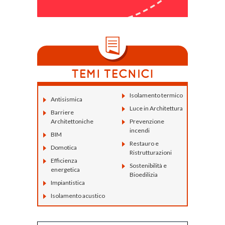
Isolamento termico
Antisismica
Luce in Architettura
Barriere
Architettoniche
Prevenzione
incendi
BIM
Restauro e
Domotica
Ristrutturazioni
Efficienza
Sostenibilità e
energetica
Bioedilizia
Impiantistica
Isolamento acustico