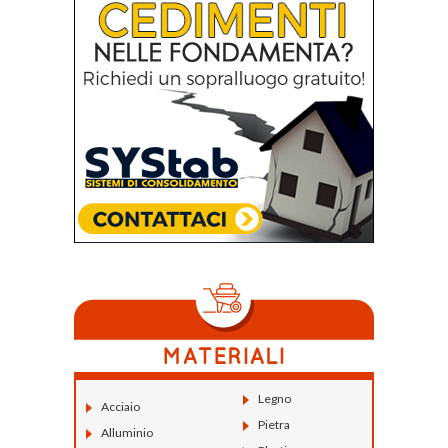
Legno
Acciaio
Pietra
Alluminio