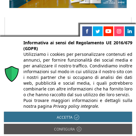
Informativa ai sensi del Regolamento UE 2016/679
(GDPR)
Utilizziamo i cookies per personalizzare contenuti ed
annunci, per fornire funzionalità dei social media e
per analizzare il nostro traffico. Condividiamo inoltre
informazioni sul modo in cui utilizza il nostro sito con
i nostri partner che si occupano di analisi dei dati
web, pubblicità e social media, i quali potrebbero
Chi siamo
Autori
Per la tua pubblicità
Iscriviti alla
combinarle con altre informazioni che ha fornito loro
newsletter
o che hanno raccolto dal suo utilizzo dei loro servizi.
Puoi trovare maggiori informazioni e dettagli sulla
nostra pagina
Privacy policy integrale.
ACCETTA
Infobuild è testata registrata presso il Tribunale di Milano al n° 63
CONFIGURA
dell’8/3/2013 - ISSN 2282-2267