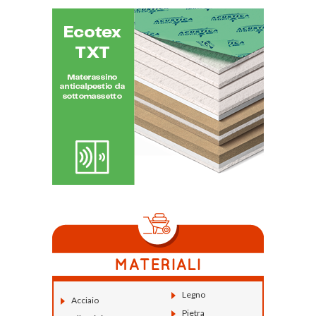
Legno
Acciaio
Pietra