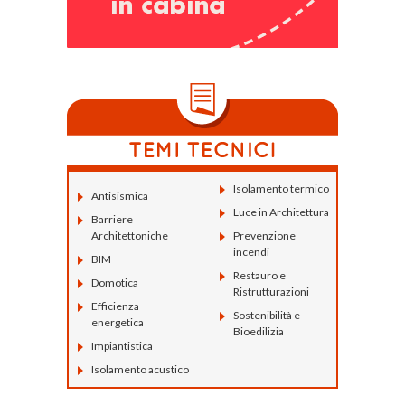
Isolamento termico
Antisismica
Luce in Architettura
Barriere
Architettoniche
Prevenzione
incendi
BIM
Restauro e
Domotica
Ristrutturazioni
Efficienza
Sostenibilità e
energetica
Bioedilizia
Impiantistica
Isolamento acustico