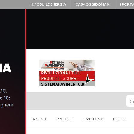
INFOBUILDENERGIA
CASAOGGIDOMANI
I PORTA
Ce
AZIENDE
PRODOTTI
TEMI TECNICI
NOTIZIE