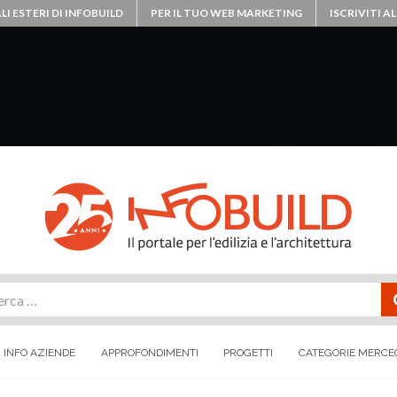
LI ESTERI DI INFOBUILD
PER IL TUO WEB MARKETING
ISCRIVITI 
rca
INFO AZIENDE
APPROFONDIMENTI
PROGETTI
CATEGORIE MERCE