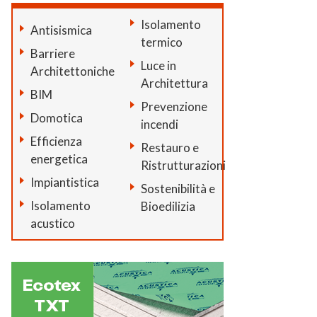
Isolamento
Antisismica
termico
Barriere
Luce in
Architettoniche
Architettura
BIM
Prevenzione
Domotica
incendi
Efficienza
Restauro e
energetica
Ristrutturazioni
Impiantistica
Sostenibilità e
Isolamento
Bioedilizia
acustico