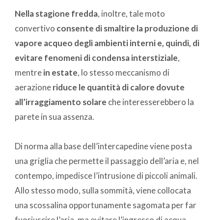
Nella stagione fredda
, inoltre, tale moto
convertivo
consente di smaltire la produzione di
vapore acqueo degli ambienti interni e, quindi, di
evitare fenomeni di condensa interstiziale
,
mentre
in estate
, lo stesso meccanismo di
aerazione
riduce le quantità di calore dovute
all’irraggiamento solare
che interesserebbero la
parete in sua assenza.
Di norma alla base dell’intercapedine viene posta
una griglia che permette il passaggio dell’aria e, nel
contempo, impedisce l’intrusione di piccoli animali.
Allo stesso modo, sulla sommità, viene collocata
una scossalina opportunamente sagomata per far
fuoriuscire l’aria, ma evitare l’ingresso di acqua.