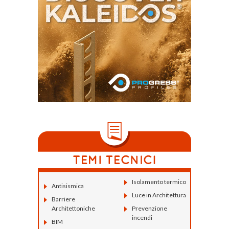
Isolamento termico
Antisismica
Luce in Architettura
Barriere
Architettoniche
Prevenzione
incendi
BIM