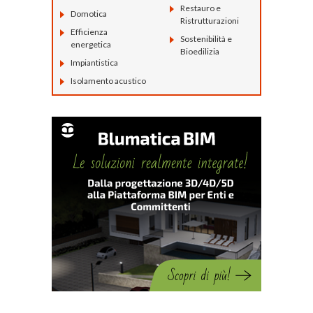
Restauro e
Domotica
Ristrutturazioni
Efficienza
Sostenibilità e
energetica
Bioedilizia
Impiantistica
Isolamento acustico