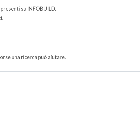
i presenti su INFOBUILD.
i.
orse una ricerca può aiutare.