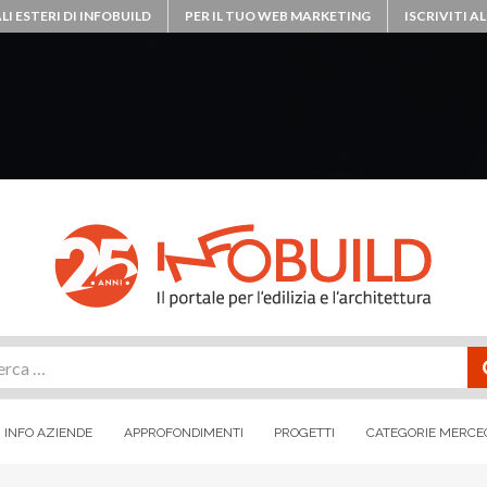
LI ESTERI DI INFOBUILD
PER IL TUO WEB MARKETING
ISCRIVITI 
rca
INFO AZIENDE
APPROFONDIMENTI
PROGETTI
CATEGORIE MERCE