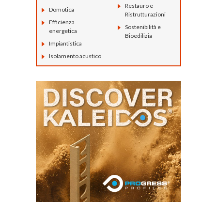
Restauro e
Domotica
Ristrutturazioni
Efficienza
Sostenibilità e
energetica
Bioedilizia
Impiantistica
Isolamento acustico