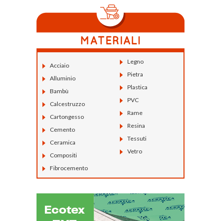
Legno
Acciaio
Pietra
Alluminio
Plastica
Bambù
PVC
Calcestruzzo
Rame
Cartongesso
Resina
Cemento
Tessuti
Ceramica
Vetro
Compositi
Fibrocemento