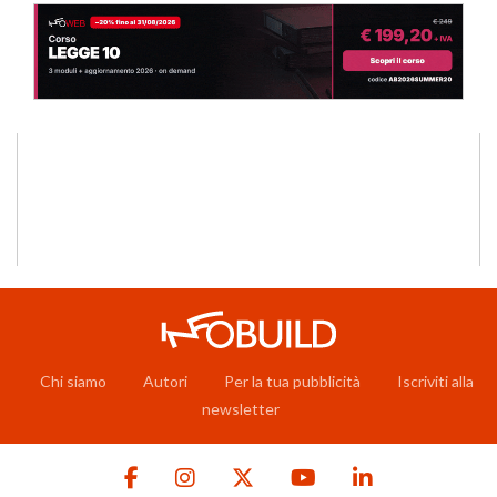
Chi siamo
Autori
Per la tua pubblicità
Iscriviti alla
newsletter