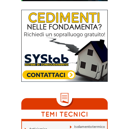
Isolamento termico
Antisismica