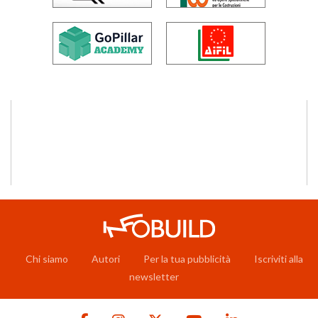
Chi siamo
Autori
Per la tua pubblicità
Iscriviti alla
newsletter