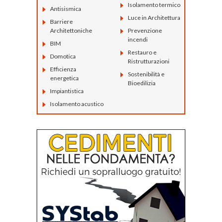
Isolamento termico
Antisismica
Luce in Architettura
Barriere
Architettoniche
Prevenzione
incendi
BIM
Restauro e
Domotica
Ristrutturazioni
Efficienza
Sostenibilità e
energetica
Bioedilizia
Impiantistica
Isolamento acustico