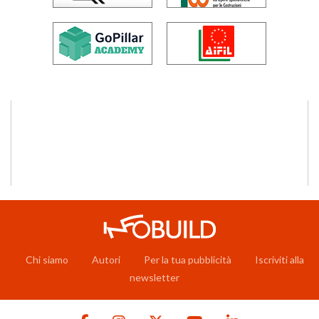
Chi siamo
Autori
Per la tua pubblicità
Iscriviti alla
newsletter