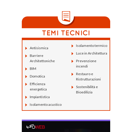
Isolamento termico
Antisismica
Luce in Architettura
Barriere
Architettoniche
Prevenzione
incendi
BIM
Restauro e
Domotica
Ristrutturazioni
Efficienza
Sostenibilità e
energetica
Bioedilizia
Impiantistica
Isolamento acustico