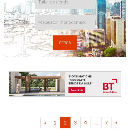
«
1
2
3
4
…
7
»