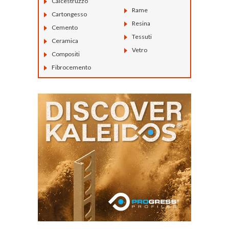
Calcestruzzo
Rame
Cartongesso
Resina
Cemento
Tessuti
Ceramica
Vetro
Compositi
Fibrocemento