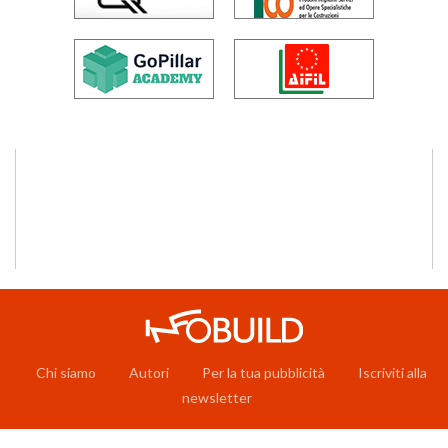
Chi siamo
Autori
Per la tua pubblicità
Iscriviti alla
newsletter