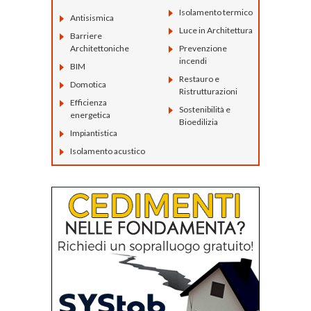
Isolamento termico
Antisismica
Luce in Architettura
Barriere
Architettoniche
Prevenzione
incendi
BIM
Restauro e
Domotica
Ristrutturazioni
Efficienza
Sostenibilità e
energetica
Bioedilizia
Impiantistica
Isolamento acustico