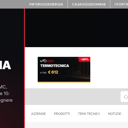
INFOBUILDENERGIA
CASAOGGIDOMANI
I PORTA
Ce
AZIENDE
PRODOTTI
TEMI TECNICI
NOTIZIE