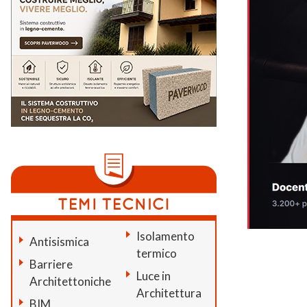
Isolamento
Antisismica
termico
Barriere
Luce in
Architettoniche
Architettura
BIM