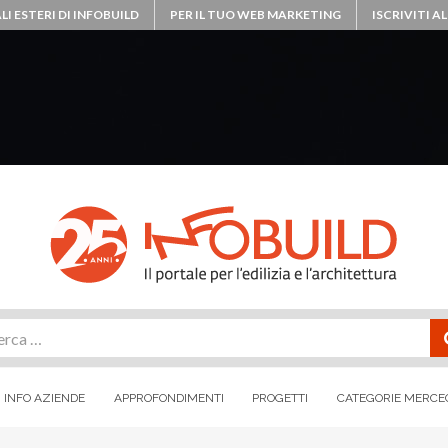
LI ESTERI DI INFOBUILD
PER IL TUO WEB MARKETING
ISCRIVITI 
rca
INFO AZIENDE
APPROFONDIMENTI
PROGETTI
CATEGORIE MERCE