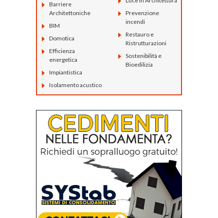
Luce in Architettura
Barriere
Architettoniche
Prevenzione
incendi
BIM
Restauro e
Domotica
Ristrutturazioni
Efficienza
Sostenibilità e
energetica
Bioedilizia
Impiantistica
Isolamento acustico