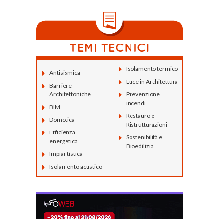
Isolamento termico
Antisismica
Luce in Architettura
Barriere
Architettoniche
Prevenzione
incendi
BIM
Restauro e
Domotica
Ristrutturazioni
Efficienza
Sostenibilità e
energetica
Bioedilizia
Impiantistica
Isolamento acustico