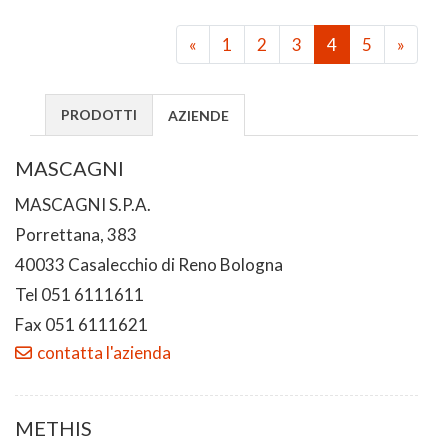
«
1
2
3
4
5
»
PRODOTTI
AZIENDE
MASCAGNI
MASCAGNI S.P.A.
Porrettana, 383
40033 Casalecchio di Reno Bologna
Tel 051 6111611
Fax 051 6111621
contatta l'azienda
METHIS