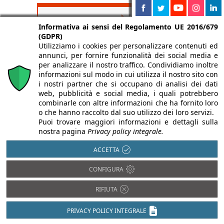
Isolamento termico
Antisismica
Informativa ai sensi del Regolamento UE 2016/679
Luce in Architettura
Barriere
(GDPR)
Architettoniche
Prevenzione
Utilizziamo i cookies per personalizzare contenuti ed
incendi
annunci, per fornire funzionalità dei social media e
BIM
per analizzare il nostro traffico. Condividiamo inoltre
Restauro e
Domotica
informazioni sul modo in cui utilizza il nostro sito con
Ristrutturazioni
Efficienza
i nostri partner che si occupano di analisi dei dati
Sostenibilità e
energetica
web, pubblicità e social media, i quali potrebbero
Bioedilizia
combinarle con altre informazioni che ha fornito loro
Impiantistica
o che hanno raccolto dal suo utilizzo dei loro servizi.
Isolamento acustico
Puoi trovare maggiori informazioni e dettagli sulla
nostra pagina
Privacy policy integrale.
ACCETTA
CONFIGURA
RIFIUTA
PRIVACY POLICY INTEGRALE