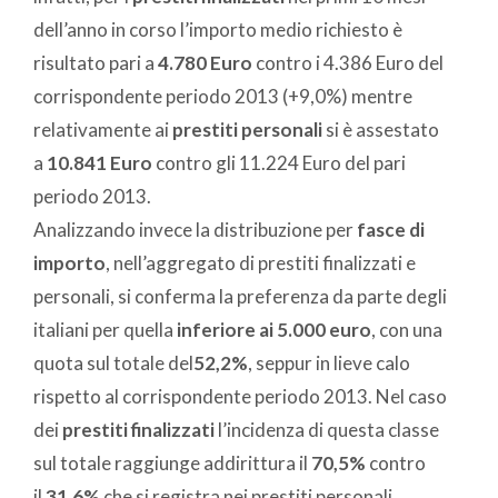
dell’anno in corso l’importo medio richiesto è
risultato pari a
4.780 Euro
contro i 4.386 Euro del
corrispondente periodo 2013 (+9,0%) mentre
relativamente ai
prestiti personali
si è assestato
a
10.841 Euro
contro gli 11.224 Euro del pari
periodo 2013.
Analizzando invece la distribuzione per
fasce di
importo
, nell’aggregato di prestiti finalizzati e
personali, si conferma la preferenza da parte degli
italiani per quella
inferiore ai 5.000 euro
, con una
quota sul totale del
52,2%
, seppur in lieve calo
rispetto al corrispondente periodo 2013. Nel caso
dei
prestiti finalizzati
l’incidenza di questa classe
sul totale raggiunge addirittura il
70,5%
contro
il
31,6%
che si registra nei prestiti personali.