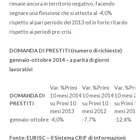
rimane ancora in territorio negativo, facendo
segnare una flessione che si attesta al -4,0%
rispetto al pari periodo del 2013 ed in forte ritardo
rispetto ai periodi pre-crisi.
DOMANDA DI PRESTITI (numero di richieste)
gennaio-ottobre 2014 – a parità di giorni
lavorativi
Var. %Primi
Var. %Primi
Var. %Prim
DOMANDA DI
10 mesi 2014
10 mesi 2014
10 mesi 2
PRESTITI
su Primi 10
su Primi 10
su Primi 1
mesi 2013
mesi 2012
mesi 2011
gennaio-ottobre
-4,0%
-7,7%
-12,4%
Fonte: EURISC – Il Sistema CRIF di Informazioni