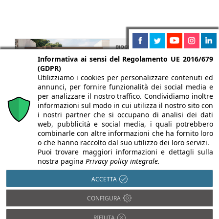
Informativa ai sensi del Regolamento UE 2016/679
(GDPR)
Utilizziamo i cookies per personalizzare contenuti ed
annunci, per fornire funzionalità dei social media e
per analizzare il nostro traffico. Condividiamo inoltre
informazioni sul modo in cui utilizza il nostro sito con
i nostri partner che si occupano di analisi dei dati
web, pubblicità e social media, i quali potrebbero
combinarle con altre informazioni che ha fornito loro
o che hanno raccolto dal suo utilizzo dei loro servizi.
Puoi trovare maggiori informazioni e dettagli sulla
nostra pagina
Privacy policy integrale.
ACCETTA
CONFIGURA
Chi siamo
Autori
Per la tua pubblicità
Iscriviti alla
newsletter
RIFIUTA