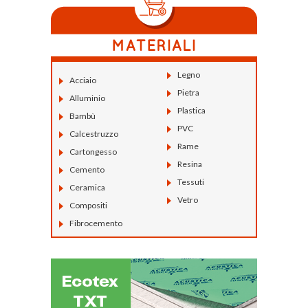
Legno
Acciaio
Pietra
Alluminio
Plastica
Bambù
PVC
Calcestruzzo
Rame
Cartongesso
Resina
Cemento
Tessuti
Ceramica
Vetro
Compositi
Fibrocemento