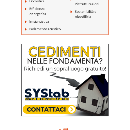
Domotica
Ristrutturazioni
Efficienza
Sostenibilità e
energetica
Bioedilizia
Impiantistica
Isolamento acustico