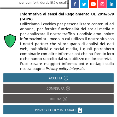
per comfort, durabilità e qualità dell’involucro.
Informativa ai sensi del Regolamento UE 2016/679
(GDPR)
Utilizziamo i cookies per personalizzare contenuti ed
annunci, per fornire funzionalità dei social media e
per analizzare il nostro traffico. Condividiamo inoltre
informazioni sul modo in cui utilizza il nostro sito con
i nostri partner che si occupano di analisi dei dati
web, pubblicità e social media, i quali potrebbero
combinarle con altre informazioni che ha fornito loro
o che hanno raccolto dal suo utilizzo dei loro servizi.
Puoi trovare maggiori informazioni e dettagli sulla
nostra pagina
Privacy policy integrale.
Edilizia libera: cosa si può fare
ACCETTA
senza permessi nel 2025
5 Novembre 2025
CONFIGURA
Scopri cosa rientra in edilizia libera nel 2025:
RIFIUTA
tende, pergole, fotovoltaico e altri 17 interventi
senza permesso secondo il Decreto Salva Casa.
PRIVACY POLICY INTEGRALE