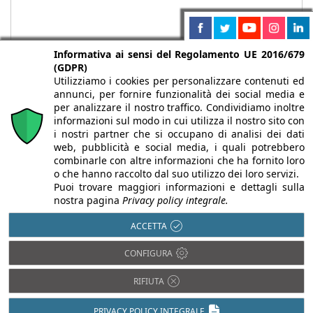
Informativa ai sensi del Regolamento UE 2016/679
(GDPR)
Utilizziamo i cookies per personalizzare contenuti ed
annunci, per fornire funzionalità dei social media e
per analizzare il nostro traffico. Condividiamo inoltre
informazioni sul modo in cui utilizza il nostro sito con
i nostri partner che si occupano di analisi dei dati
web, pubblicità e social media, i quali potrebbero
Chi siamo
Autori
Per la tua pubblicità
Iscriviti alla
combinarle con altre informazioni che ha fornito loro
newsletter
o che hanno raccolto dal suo utilizzo dei loro servizi.
Puoi trovare maggiori informazioni e dettagli sulla
nostra pagina
Privacy policy integrale.
ACCETTA
Infobuild è testata registrata presso il Tribunale di Milano al n° 63
CONFIGURA
dell’8/3/2013 - ISSN 2282-2267
© 2000-2026 Infoweb srl - P.IVA 13155920153 - Tutti i diritti
RIFIUTA
riservati |
Privacy
PRIVACY POLICY INTEGRALE