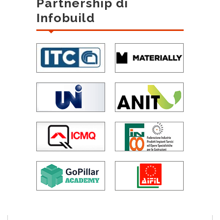
Partnership di
Infobuild