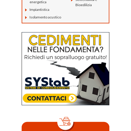
energetica
Bioedilizia
Impiantistica
Isolamento acustico