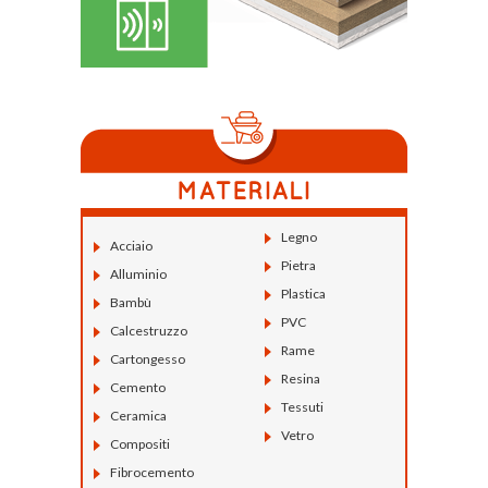
Legno
Acciaio
Pietra
Alluminio
Plastica
Bambù
PVC
Calcestruzzo
Rame
Cartongesso
Resina
Cemento
Tessuti
Ceramica
Vetro
Compositi
Fibrocemento