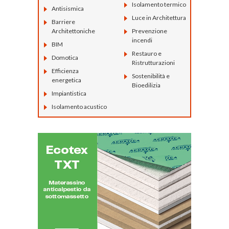
Isolamento termico
Antisismica
Luce in Architettura
Barriere
Architettoniche
Prevenzione
incendi
BIM
Restauro e
Domotica
Ristrutturazioni
Efficienza
Sostenibilità e
energetica
Bioedilizia
Impiantistica
Isolamento acustico