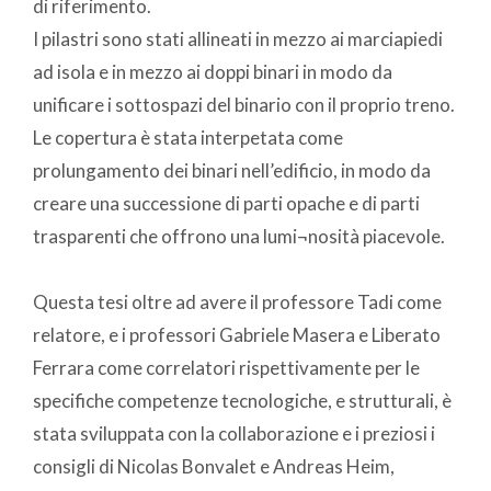
di riferimento.
I pilastri sono stati allineati in mezzo ai marciapiedi
ad isola e in mezzo ai doppi binari in modo da
unificare i sottospazi del binario con il proprio treno.
Le copertura è stata interpetata come
prolungamento dei binari nell’edificio, in modo da
creare una successione di parti opache e di parti
trasparenti che offrono una lumi¬nosità piacevole.
Questa tesi oltre ad avere il professore Tadi come
relatore, e i professori Gabriele Masera e Liberato
Ferrara come correlatori rispettivamente per le
specifiche competenze tecnologiche, e strutturali, è
stata sviluppata con la collaborazione e i preziosi i
consigli di Nicolas Bonvalet e Andreas Heim,