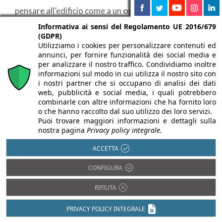
pensare all’edificio come a un
organismo vivente
.
Questo ha dato forma al nostro DNA professionale:
Informativa ai sensi del Regolamento UE 2016/679
(GDPR)
multidisciplinare, aperto, adattabile. Abbiamo avuto
Utilizziamo i cookies per personalizzare contenuti ed
annunci, per fornire funzionalità dei social media e
la fortuna – o forse il merito – di spaziare tra
per analizzare il nostro traffico. Condividiamo inoltre
destinazioni d’uso e scale molto diverse, dalla
informazioni sul modo in cui utilizza il nostro sito con
i nostri partner che si occupano di analisi dei dati
lampada disegnata per Fontana Arte fino a campus
web, pubblicità e social media, i quali potrebbero
universitari di oltre 60.000 m².
combinarle con altre informazioni che ha fornito loro
o che hanno raccolto dal suo utilizzo dei loro servizi.
Puoi trovare maggiori informazioni e dettagli sulla
Se dovessi sintetizzare i tratti comuni dei progetti
nostra pagina
Privacy policy integrale.
selezionati, potrei ricorrere a
due espressioni
che
ACCETTA
ricorrono spesso nel mio lavoro:
buon senso
CONFIGURA
costruttivo e bello terapeutico
. A questi si
RIFIUTA
aggiunge un principio imprescindibile: la
sostenibilità economica
. Rispettare i budget non è
PRIVACY POLICY INTEGRALE
un vincolo, ma una sfida progettuale che impone