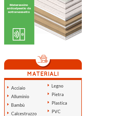
Legno
Acciaio
Pietra
Alluminio
Plastica
Bambù
PVC
Calcestruzzo