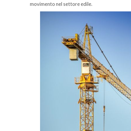
movimento nel settore edile.