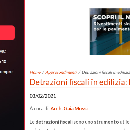
Home
/
Approfondimenti
/
Detrazioni fiscali in ediliz
Detrazioni fiscali in edilizia
03/02/2021
A cura di:
Arch. Gaia Mussi
Le
detrazioni fiscali
sono uno
strumento
util