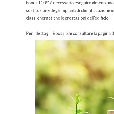
bonus 110% è necessario eseguire almeno uno d
sostituzione degli impianti di climatizzazione i
classi energetiche le prestazioni dell’edificio.
Per i dettagli, è possibile consultare la pagina 