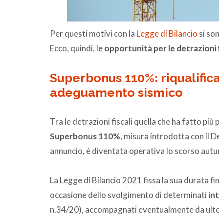
Per questi motivi
con la
Legge di Bilancio
si so
Ecco, quindi, le
opportunità per le detrazioni fi
Superbonus 110%: riqualific
adeguamento sismico
Tra le detrazioni fiscali quella che ha fatto più 
Superbonus 110%
, misura introdotta con il 
annuncio, è diventata operativa lo scorso autu
La Legge di Bilancio 2021 fissa la sua durata fi
occasione dello svolgimento di determinati
in
n.34/20), accompagnati eventualmente da ulte