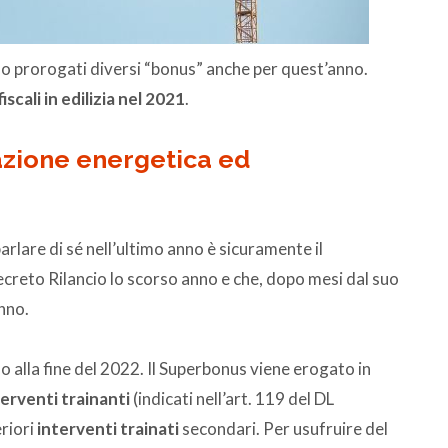
no prorogati diversi “bonus” anche per quest’anno.
scali in edilizia nel 2021
.
azione energetica ed
parlare di sé nell’ultimo anno è sicuramente il
Decreto Rilancio lo scorso anno e che, dopo mesi dal suo
nno.
no alla fine del 2022. Il Superbonus viene erogato in
terventi trainanti
(indicati nell’art. 119 del DL
riori
interventi trainati
secondari. Per usufruire del