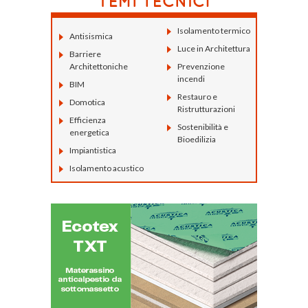
Isolamento termico
Antisismica
Luce in Architettura
Barriere
Architettoniche
Prevenzione
incendi
BIM
Restauro e
Domotica
Ristrutturazioni
Efficienza
Sostenibilità e
energetica
Bioedilizia
Impiantistica
Isolamento acustico